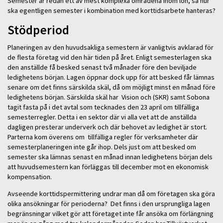
Semester är redan ett av mest komplexa områdena inom lön, så hur
ska egentligen semester i kombination med korttidsarbete hanteras?
Stödperiod
Planeringen av den huvudsakliga semestern är vanligtvis avklarad för
de flesta företag vid den här tiden på året. Enligt semesterlagen ska
den anställde få besked senast två månader före den beviljade
ledighetens början. Lagen öppnar dock upp för att besked får lämnas
senare om det finns särskilda skäl, då om möjligt minst en månad före
ledighetens början. Särskilda skäl har Vision och (SKR) samt Sobona
tagit fasta på i det avtal som tecknades den 23 april om tillfälliga
semesterregler. Detta i en sektor där vi alla vet att de anställda
dagligen presterar underverk och där behovet av ledighet är stort.
Parterna kom överens om tillfälliga regler för verksamheter där
semesterplaneringen inte går ihop. Dels just om att besked om
semester ska lämnas senast en månad innan ledighetens början dels
att huvudsemestern kan förläggas till december mot en ekonomisk
kompensation.
Avseende korttidspermittering undrar man då om företagen ska göra
olika ansökningar för perioderna? Det finns i den ursprungliga lagen
begränsningar vilket gör att företaget inte får ansöka om förlängning