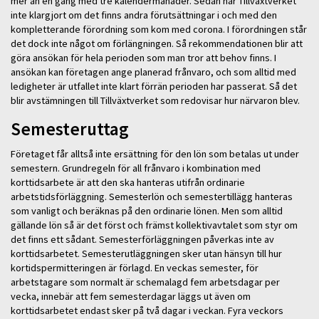
mer än en gång med tre kalendermånader. Sedan har Tillväxtverket
inte klargjort om det finns andra förutsättningar i och med den
kompletterande förordning som kom med corona. I förordningen står
det dock inte något om förlängningen. Så rekommendationen blir att
göra ansökan för hela perioden som man tror att behov finns. I
ansökan kan företagen ange planerad frånvaro, och som alltid med
ledigheter är utfallet inte klart förrän perioden har passerat. Så det
blir avstämningen till Tillväxtverket som redovisar hur närvaron blev.
Semesteruttag
Företaget får alltså inte ersättning för den lön som betalas ut under
semestern. Grundregeln för all frånvaro i kombination med
korttidsarbete är att den ska hanteras utifrån ordinarie
arbetstidsförläggning. Semesterlön och semestertillägg hanteras
som vanligt och beräknas på den ordinarie lönen. Men som alltid
gällande lön så är det först och främst kollektivavtalet som styr om
det finns ett sådant. Semesterförläggningen påverkas inte av
korttidsarbetet. Semesterutläggningen sker utan hänsyn till hur
kortidspermitteringen är förlagd. En veckas semester, för
arbetstagare som normalt är schemalagd fem arbetsdagar per
vecka, innebär att fem semesterdagar läggs ut även om
korttidsarbetet endast sker på två dagar i veckan. Fyra veckors