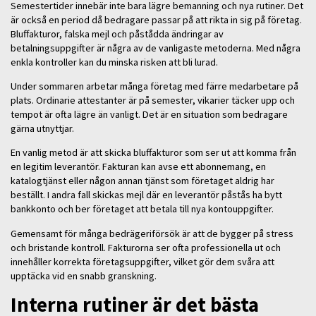
Semestertider innebär inte bara lägre bemanning och nya rutiner. Det
är också en period då bedragare passar på att rikta in sig på företag.
Bluffakturor, falska mejl och påstådda ändringar av
betalningsuppgifter är några av de vanligaste metoderna. Med några
enkla kontroller kan du minska risken att bli lurad.
Under sommaren arbetar många företag med färre medarbetare på
plats. Ordinarie attestanter är på semester, vikarier täcker upp och
tempot är ofta lägre än vanligt. Det är en situation som bedragare
gärna utnyttjar.
En vanlig metod är att skicka bluffakturor som ser ut att komma från
en legitim leverantör. Fakturan kan avse ett abonnemang, en
katalogtjänst eller någon annan tjänst som företaget aldrig har
beställt. I andra fall skickas mejl där en leverantör påstås ha bytt
bankkonto och ber företaget att betala till nya kontouppgifter.
Gemensamt för många bedrägeriförsök är att de bygger på stress
och bristande kontroll. Fakturorna ser ofta professionella ut och
innehåller korrekta företagsuppgifter, vilket gör dem svåra att
upptäcka vid en snabb granskning.
Interna rutiner är det bästa