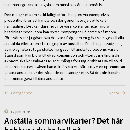
sammanlagd anställningstid om minst sex år ha uppnåtts.
Den möjlighet som nu tillfälligt införs kan ges via exempelvis
presentkort för att handla och därigenom stödja det lokala
näringslivet. Det kan däremot inte vara kontanter eller andra
betalningsmedel som kan bytas mot pengar. På samma sätt som
förutsätts för julgåvor ska det vara fråga om en gåva som ges till alla
anställda eller till en större grupp av anställda. En tillfällig utvidgning
av möjligheten att ge skattefria gåvor till anställda bedöms vara en
åtgärd som kan bidra till ökad konsumtion och ytterligare lindra de
ekonomiska konsekvenser som många företag drabbats av till följd
av coronaviruset. Gåvan kan också vara ett sätt att ge en uppmuntran
till sina anställda under rådande omständigheter. Så det blir kanske
en sommargåva till dina anställda?
Föregående
Nästa
12 juni 2026
Anställa sommarvikarier? Det här