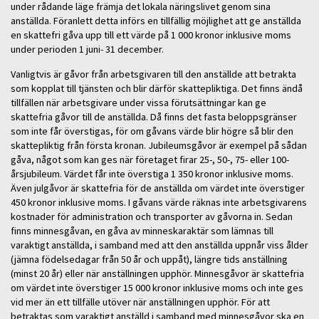
under rådande läge främja det lokala näringslivet genom sina
anställda. Föranlett detta införs en tillfällig möjlighet att ge anställda
en skattefri gåva upp till ett värde på 1 000 kronor inklusive moms
under perioden 1 juni- 31 december.
Vanligtvis är gåvor från arbetsgivaren till den anställde att betrakta
som kopplat till tjänsten och blir därför skattepliktiga. Det finns ändå
tillfällen när arbetsgivare under vissa förutsättningar kan ge
skattefria gåvor till de anställda. Då finns det fasta beloppsgränser
som inte får överstigas, för om gåvans värde blir högre så blir den
skattepliktig från första kronan. Jubileumsgåvor är exempel på sådan
gåva, något som kan ges när företaget firar 25-, 50-, 75- eller 100-
årsjubileum. Värdet får inte överstiga 1 350 kronor inklusive moms.
Även julgåvor är skattefria för de anställda om värdet inte överstiger
450 kronor inklusive moms. I gåvans värde räknas inte arbetsgivarens
kostnader för administration och transporter av gåvorna in. Sedan
finns minnesgåvan, en gåva av minneskaraktär som lämnas till
varaktigt anställda, i samband med att den anställda uppnår viss ålder
(jämna födelsedagar från 50 år och uppåt), längre tids anställning
(minst 20 år) eller när anställningen upphör. Minnesgåvor är skattefria
om värdet inte överstiger 15 000 kronor inklusive moms och inte ges
vid mer än ett tillfälle utöver när anställningen upphör. För att
betraktas som varaktigt anställd i samband med minnesgåvor ska en