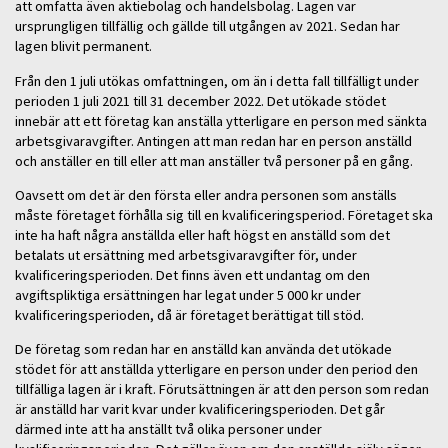
att omfatta även aktiebolag och handelsbolag. Lagen var
ursprungligen tillfällig och gällde till utgången av 2021. Sedan har
lagen blivit permanent.
Från den 1 juli utökas omfattningen, om än i detta fall tillfälligt under
perioden 1 juli 2021 till 31 december 2022. Det utökade stödet
innebär att ett företag kan anställa ytterligare en person med sänkta
arbetsgivaravgifter. Antingen att man redan har en person anställd
och anställer en till eller att man anställer två personer på en gång.
Oavsett om det är den första eller andra personen som anställs
måste företaget förhålla sig till en kvalificeringsperiod. Företaget ska
inte ha haft några anställda eller haft högst en anställd som det
betalats ut ersättning med arbetsgivaravgifter för, under
kvalificeringsperioden. Det finns även ett undantag om den
avgiftspliktiga ersättningen har legat under 5 000 kr under
kvalificeringsperioden, då är företaget berättigat till stöd.
De företag som redan har en anställd kan använda det utökade
stödet för att anställda ytterligare en person under den period den
tillfälliga lagen är i kraft. Förutsättningen är att den person som redan
är anställd har varit kvar under kvalificeringsperioden. Det går
därmed inte att ha anställt två olika personer under