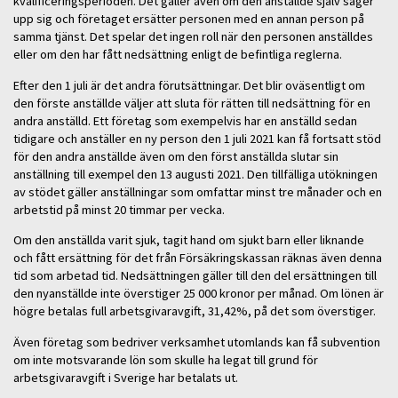
kvalificeringsperioden. Det gäller även om den anställde själv säger
upp sig och företaget ersätter personen med en annan person på
samma tjänst. Det spelar det ingen roll när den personen anställdes
eller om den har fått nedsättning enligt de befintliga reglerna.
Efter den 1 juli är det andra förutsättningar. Det blir oväsentligt om
den förste anställde väljer att sluta för rätten till nedsättning för en
andra anställd. Ett företag som exempelvis har en anställd sedan
tidigare och anställer en ny person den 1 juli 2021 kan få fortsatt stöd
för den andra anställde även om den först anställda slutar sin
anställning till exempel den 13 augusti 2021. Den tillfälliga utökningen
av stödet gäller anställningar som omfattar minst tre månader och en
arbetstid på minst 20 timmar per vecka.
Om den anställda varit sjuk, tagit hand om sjukt barn eller liknande
och fått ersättning för det från Försäkringskassan räknas även denna
tid som arbetad tid. Nedsättningen gäller till den del ersättningen till
den nyanställde inte överstiger 25 000 kronor per månad. Om lönen är
högre betalas full arbetsgivaravgift, 31,42%, på det som överstiger.
Även företag som bedriver verksamhet utomlands kan få subvention
om inte motsvarande lön som skulle ha legat till grund för
arbetsgivaravgift i Sverige har betalats ut.