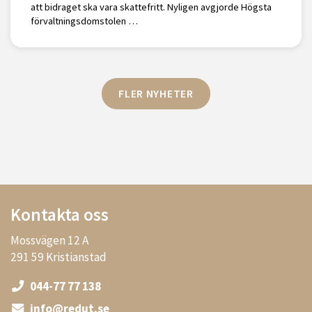
att bidraget ska vara skattefritt. Nyligen avgjorde Högsta
förvaltningsdomstolen …
FLER NYHETER
Kontakta oss
Mossvägen 12 A
291 59 Kristianstad
044-77 77 138
info@redut.se