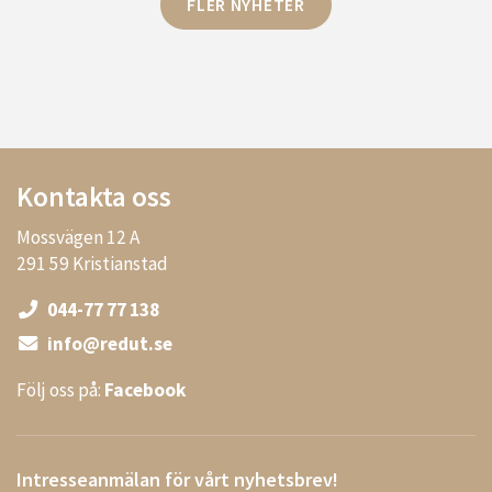
FLER NYHETER
Kontakta oss
Mossvägen 12 A
291 59 Kristianstad
044-77 77 138
info@redut.se
Följ oss på:
Facebook
Intresseanmälan för vårt nyhetsbrev!