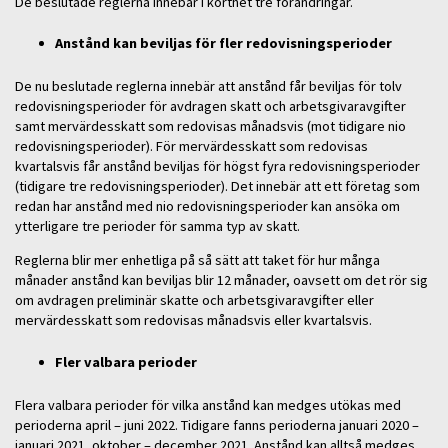
De beslutade reglerna innebär i korthet tre förändringar.
Anstånd kan beviljas för fler redovisningsperioder
De nu beslutade reglerna innebär att anstånd får beviljas för tolv
redovisningsperioder för avdragen skatt och arbetsgivaravgifter
samt mervärdesskatt som redovisas månadsvis (mot tidigare nio
redovisningsperioder). För mervärdesskatt som redovisas
kvartalsvis får anstånd beviljas för högst fyra redovisningsperioder
(tidigare tre redovisningsperioder). Det innebär att ett företag som
redan har anstånd med nio redovisningsperioder kan ansöka om
ytterligare tre perioder för samma typ av skatt.
Reglerna blir mer enhetliga på så sätt att taket för hur många
månader anstånd kan beviljas blir 12 månader, oavsett om det rör sig
om avdragen preliminär skatte och arbetsgivaravgifter eller
mervärdesskatt som redovisas månadsvis eller kvartalsvis.
Fler valbara perioder
Flera valbara perioder för vilka anstånd kan medges utökas med
perioderna april – juni 2022. Tidigare fanns perioderna januari 2020 –
januari 2021, oktober – december 2021. Anstånd kan alltså medges