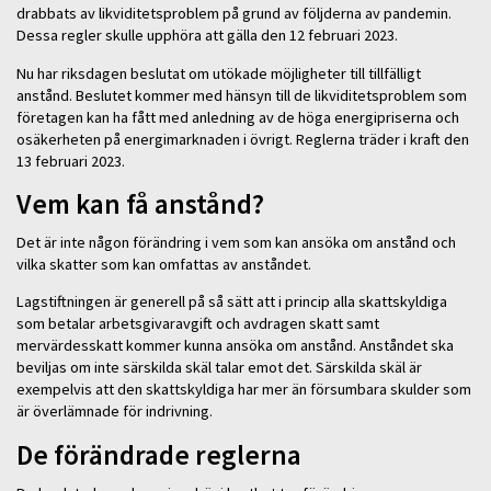
drabbats av likviditetsproblem på grund av följderna av pandemin.
Dessa regler skulle upphöra att gälla den 12 februari 2023.
Nu har riksdagen beslutat om utökade möjligheter till tillfälligt
anstånd. Beslutet kommer med hänsyn till de likviditetsproblem som
företagen kan ha fått med anledning av de höga energipriserna och
osäkerheten på energimarknaden i övrigt. Reglerna träder i kraft den
13 februari 2023.
Vem kan få anstånd?
Det är inte någon förändring i vem som kan ansöka om anstånd och
vilka skatter som kan omfattas av anståndet.
Lagstiftningen är generell på så sätt att i princip alla skattskyldiga
som betalar arbetsgivaravgift och avdragen skatt samt
mervärdesskatt kommer kunna ansöka om anstånd. Anståndet ska
beviljas om inte särskilda skäl talar emot det. Särskilda skäl är
exempelvis att den skattskyldiga har mer än försumbara skulder som
är överlämnade för indrivning.
De förändrade reglerna