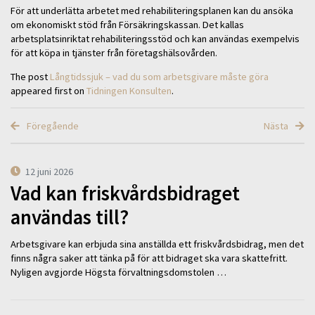
För att underlätta arbetet med rehabiliteringsplanen kan du ansöka
om ekonomiskt stöd från Försäkringskassan. Det kallas
arbetsplatsinriktat rehabiliteringsstöd och kan användas exempelvis
för att köpa in tjänster från företagshälsovården.
The post
Långtidssjuk – vad du som arbetsgivare måste göra
appeared first on
Tidningen Konsulten
.
Föregående
Nästa
12 juni 2026
Vad kan friskvårdsbidraget
användas till?
Arbetsgivare kan erbjuda sina anställda ett friskvårdsbidrag, men det
finns några saker att tänka på för att bidraget ska vara skattefritt.
Nyligen avgjorde Högsta förvaltningsdomstolen …