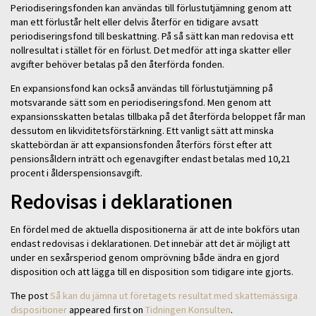
Periodiseringsfonden kan användas till förlustutjämning genom att
man ett förlustår helt eller delvis återför en tidigare avsatt
periodiseringsfond till beskattning. På så sätt kan man redovisa ett
nollresultat i stället för en förlust. Det medför att inga skatter eller
avgifter behöver betalas på den återförda fonden.
En expansionsfond kan också användas till förlustutjämning på
motsvarande sätt som en periodiseringsfond. Men genom att
expansionsskatten betalas tillbaka på det återförda beloppet får man
dessutom en likviditetsförstärkning. Ett vanligt sätt att minska
skattebördan är att expansionsfonden återförs först efter att
pensionsåldern inträtt och egenavgifter endast betalas med 10,21
procent i ålderspensionsavgift.
Redovisas i deklarationen
En fördel med de aktuella dispositionerna är att de inte bokförs utan
endast redovisas i deklarationen. Det innebär att det är möjligt att
under en sexårsperiod genom omprövning både ändra en gjord
disposition och att lägga till en disposition som tidigare inte gjorts.
The post
Så kan du jämna ut företagets resultat med skattemässiga
dispositioner
appeared first on
Tidningen Konsulten
.