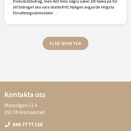
friskvårdsbidrag, men det finns några saker att tänka på för
att bidraget ska vara skattefritt. Nyligen avgjorde Högsta
förvaltningsdomstolen …
FLER NYHETER
Kontakta oss
Mossvägen 12 A
291 59 Kristianstad
044-77 77 138