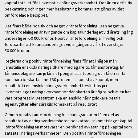
kapital i stället för i inkomst av näringsverksamhet. Det är en definitiv
beskattning och ingen mer beskattning kommer att göras av det
omfördelade beloppet.
Det finns både positiv och negativ räntefördelning. Den negativa
räntefördelningen är tvingande om kapitalunderlaget vid årets ingång
understiger -50 000 kronor. Positiv räntefördelning är frivillig och
förutsätter att kapitalunderlaget vid ingången av året överstiger
50 000 kronor.
Reglerna om positiv räntefördelning finns för att i någon mån
jämställa enskilda näringsidkare med ägare till fåmansföretag. En
fåmansdelägare kan ju låna ut pengar till sitt bolag och få en ränta
som bara beskattas med 30 procent i inkomst av kapital, men
resultatet i en enskild näringsverksamhet beskattas ju i
inkomstslaget näringsverksamhet där skatten är högre och även kan
vara progressiv. Dessutom ska en enskild näringsidkare betala
egenavgifter eller särskild löneskatt på resultatet.
Genom positiv räntefördelning kan näringsidkaren få en del av
resultatet av näringsverksamheten beskattad i inkomstslaget kapital.
Räntefördelningen motsvarar en beräknad avkastning på kapital som
satsats i näringsverksamheten. Den positiva räntefördelningen