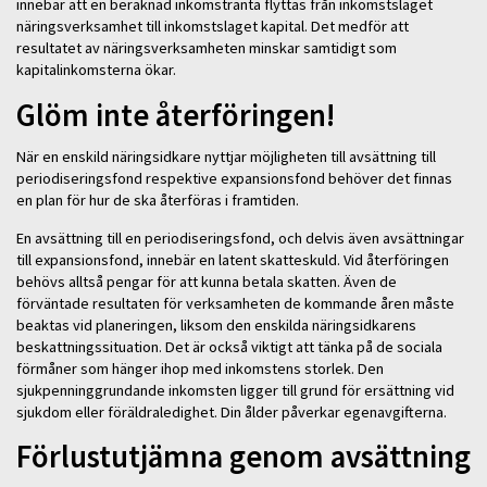
innebär att en beräknad inkomstränta flyttas från inkomstslaget
näringsverksamhet till inkomstslaget kapital. Det medför att
resultatet av näringsverksamheten minskar samtidigt som
kapitalinkomsterna ökar.
Glöm inte återföringen!
När en enskild näringsidkare nyttjar möjligheten till avsättning till
periodiseringsfond respektive expansionsfond behöver det finnas
en plan för hur de ska återföras i framtiden.
En avsättning till en periodiseringsfond, och delvis även avsättningar
till expansionsfond, innebär en latent skatteskuld. Vid återföringen
behövs alltså pengar för att kunna betala skatten. Även de
förväntade resultaten för verksamheten de kommande åren måste
beaktas vid planeringen, liksom den enskilda näringsidkarens
beskattningssituation. Det är också viktigt att tänka på de sociala
förmåner som hänger ihop med inkomstens storlek. Den
sjukpenninggrundande inkomsten ligger till grund för ersättning vid
sjukdom eller föräldraledighet. Din ålder påverkar egenavgifterna.
Förlustutjämna genom avsättning