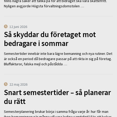
finns några saker att tänka på för att bidraget ska vara skattefritt.
Nyligen avgjorde Högsta förvaltningsdomstolen …
12 juni 2026
Så skyddar du företaget mot
bedragare i sommar
Semestertider innebär inte bara lägre bemanning och nya rutiner. Det
är också en period då bedragare passar på att rikta in sig på företag.
Bluffakturor, falska mejl och påstådda …
22 maj 2026
Snart semestertider – så planerar
du rätt
Semesterplanering brukar börja i samma fråga varje år: hur får man
ihop bemanningen när många vill vara lediga samtidigt? För att lyckas