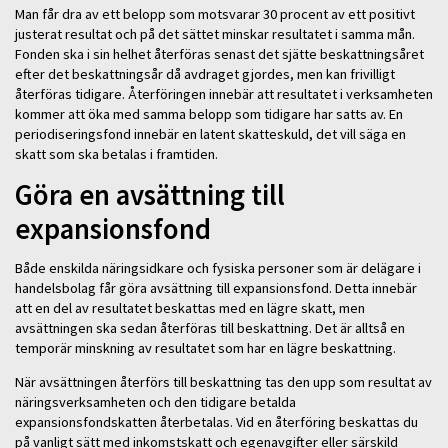
Man får dra av ett belopp som motsvarar 30 procent av ett positivt
justerat resultat och på det sättet minskar resultatet i samma mån.
Fonden ska i sin helhet återföras senast det sjätte beskattningsåret
efter det beskattningsår då avdraget gjordes, men kan frivilligt
återföras tidigare. Återföringen innebär att resultatet i verksamheten
kommer att öka med samma belopp som tidigare har satts av. En
periodiseringsfond innebär en latent skatteskuld, det vill säga en
skatt som ska betalas i framtiden.
Göra en avsättning till
expansionsfond
Både enskilda näringsidkare och fysiska personer som är delägare i
handelsbolag får göra avsättning till expansionsfond. Detta innebär
att en del av resultatet beskattas med en lägre skatt, men
avsättningen ska sedan återföras till beskattning. Det är alltså en
temporär minskning av resultatet som har en lägre beskattning.
När avsättningen återförs till beskattning tas den upp som resultat av
näringsverksamheten och den tidigare betalda
expansionsfondskatten återbetalas. Vid en återföring beskattas du
på vanligt sätt med inkomstskatt och egenavgifter eller särskild