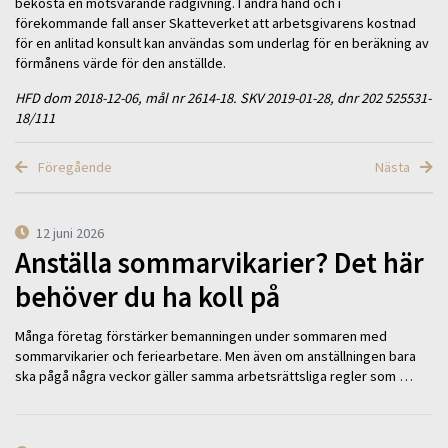
bekosta en motsvarande rådgivning. I andra hand och i
förekommande fall anser Skatteverket att arbetsgivarens kostnad
för en anlitad konsult kan användas som underlag för en beräkning av
förmånens värde för den anställde.
HFD dom 2018-12-06, mål nr 2614-18. SKV 2019-01-28, dnr 202 525531-
18/111
Föregående
Nästa
12 juni 2026
Anställa sommarvikarier? Det här
behöver du ha koll på
Många företag förstärker bemanningen under sommaren med
sommarvikarier och feriearbetare. Men även om anställningen bara
ska pågå några veckor gäller samma arbetsrättsliga regler som …