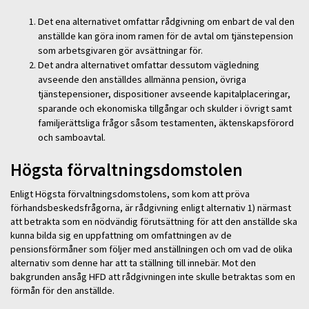
Det ena alternativet omfattar rådgivning om enbart de val den
anställde kan göra inom ramen för de avtal om tjänstepension
som arbetsgivaren gör avsättningar för.
Det andra alternativet omfattar dessutom vägledning
avseende den anställdes allmänna pension, övriga
tjänstepensioner, dispositioner avseende kapitalplaceringar,
sparande och ekonomiska tillgångar och skulder i övrigt samt
familjerättsliga frågor såsom testamenten, äktenskapsförord
och samboavtal.
Högsta förvaltningsdomstolen
Enligt Högsta förvaltningsdomstolens, som kom att pröva
förhandsbeskedsfrågorna, är rådgivning enligt alternativ 1) närmast
att betrakta som en nödvändig förutsättning för att den anställde ska
kunna bilda sig en uppfattning om omfattningen av de
pensionsförmåner som följer med anställningen och om vad de olika
alternativ som denne har att ta ställning till innebär. Mot den
bakgrunden ansåg HFD att rådgivningen inte skulle betraktas som en
förmån för den anställde.