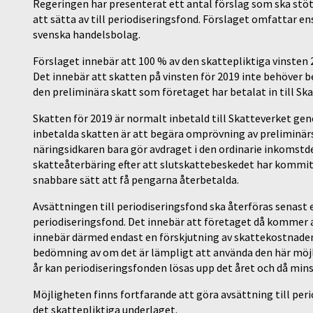
Regeringen har presenterat ett antal förslag som ska stöt
att sätta av till periodiseringsfond. Förslaget omfattar en
svenska handelsbolag.
Förslaget innebär att 100 % av den skattepliktiga vinsten 20
Det innebär att skatten på vinsten för 2019 inte behöver b
den preliminära skatt som företaget har betalat in till Sk
Skatten för 2019 är normalt inbetald till Skatteverket gen
inbetalda skatten är att begära omprövning av preliminärs
näringsidkaren bara gör avdraget i den ordinarie inkoms
skatteåterbäring efter att slutskattebeskedet har kommit
snabbare sätt att få pengarna återbetalda.
Avsättningen till periodiseringsfond ska återföras senast 
periodiseringsfond. Det innebär att företaget då kommer 
innebär därmed endast en förskjutning av skattekostnaden.
bedömning av om det är lämpligt att använda den här möjl
år kan periodiseringsfonden lösas upp det året och då min
Möjligheten finns fortfarande att göra avsättning till per
det skattepliktiga underlaget.