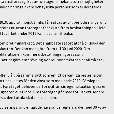
ta småföretag. Ett av förslagen innebär större möjligheter
skilda näringsidkare och fysiska personer som är delägare i
19, upp till högst 1 mkr, får sättas av till periodiseringsfond.
etalas nu utan företaget får skjuta fram beskattningen. Hela
atteverket under 2019 kan betalas tillbaka.
om preliminärskatt. Det snabbaste sättet att få tillbaka den
katten. Det kan man göra fram till 30 juni 2020. Om
tdeklarationen kommer utbetalningen göras som
. Att begära omprövning av preliminärskatten är alltså ett
efter 6 år, på samma sätt som enligt de vanliga reglerna om
att beskattas för den vinst som man hade 2019. Förslaget
 Företaget behöver därför utifrån sin egen situation göra en
igheten eller inte. Om företaget går med förlust ett senare
skas den totala skattekostnaden.
iodiseringsfond enligt de nuvarande reglerna, dvs med 30 % av