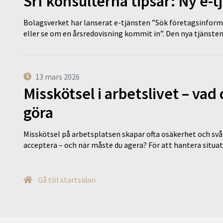
Srf konsulterna tipsar: Ny e-
Bolagsverket har lanserat e-tjänsten ”Sök företagsinforma
eller se om en årsredovisning kommit in”. Den nya tjänst
13 mars 2026
Misskötsel i arbetslivet – va
göra
Misskötsel på arbetsplatsen skapar ofta osäkerhet och svår
acceptera – och när måste du agera? För att hantera situ
Gå till startsidan