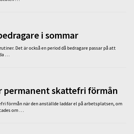
 bedragare i sommar
tiner. Det är också en period då bedragare passar på att
dda …
ir permanent skattefri förmån
efri förmån när den anställde laddar el på arbetsplatsen, om
lutades om …