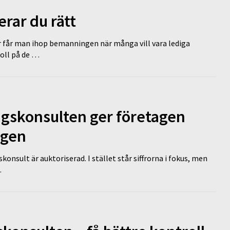
erar du rätt
r får man ihop bemanningen när många vill vara lediga
koll på de …
ngskonsulten ger företagen
ägen
nsult är auktoriserad. I stället står siffrorna i fokus, men
…