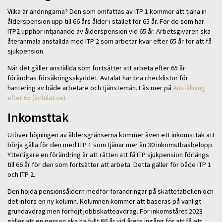
Vilka är ändringarna? Den som omfattas av ITP 1 kommer att tjäna in
ålderspension upp till 66 års ålder i stället för 65 år. För de som har
ITP2 upphör intjänande av ålderspension vid 65 år. Arbetsgivaren ska
återanmäla anställda med ITP 2 som arbetar kvar efter 65 år för att få
sjukpension.
När det gäller anställda som fortsätter att arbeta efter 65 år
förändras försäkringsskyddet. Avtalat har bra checklistor för
hantering av både arbetare och tjänstemän. Läs mer på
Anställning
efter 65 (avtalat.se).
Inkomsttak
Utöver höjningen av åldersgränserna kommer även ett inkomsttak att
börja gälla för den med ITP 1 som tjänar mer än 30 inkomstbasbelopp.
Ytterligare en förändring är att rätten att få ITP sjukpension förlängs
till 66 år för den som fortsätter att arbeta. Detta gäller för både ITP 1
och ITP 2.
Den höjda pensionsåldern medför förändringar på skattetabellen och
det införs en ny kolumn. Kolumnen kommer att baseras på vanligt
grundavdrag men förhöjt jobbskatteavdrag. För inkomståret 2023
gäller att en person ska ha fyllt 66 år vid årets ingång för att få ett