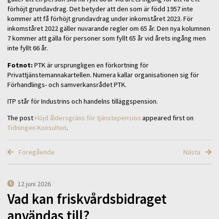
förhöjt grundavdrag. Det betyder att den som är född 1957 inte
kommer att få förhöjt grundavdrag under inkomståret 2023. För
inkomståret 2022 gäller nuvarande regler om 65 år. Den nya kolumnen
7 kommer att gälla för personer som fyllt 65 år vid årets ingång men
inte fyllt 66 år.
Fotnot:
PTK är ursprungligen en förkortning för
Privattjänstemannakartellen. Numera kallar organisationen sig för
Förhandlings- och samverkansrådet PTK.
ITP står för Industrins och handelns tilläggspension.
The post
Höjd åldersgräns för tjänstepension
appeared first on
Tidningen Konsulten
.
Föregående
Nästa
12 juni 2026
Vad kan friskvårdsbidraget
användas till?