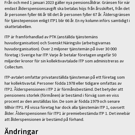
Från och med 1 januari 2023 gäller nya pensionsåldrar. Gränsen för när
endast ålderspensionsavgift ska betalas höjs från årsskiftet, från det
år personen fyller 66 år till det år personen fyller 67 år. Åldersgränsen
för tjänstepension enligt ITP1 blir 66 år. En ny kolumn införs samtidigt i
skattetabellen.
ITP är framförhandlad av PTK (anställda tjänstemäns
huvudorganisation) och Svenskt Näringsliv (arbetsgivarnas
huvudorganisation). Över 2 miljoner tjänstemän på över 30 000
företag i Sverige har ITP. Varje år betalar företagen ungefär 50
miljarder kronor för sin kollektivavtalade ITP som administreras av
Collectum.
ITP-avtalet omfattar privatanställda tjänsteman på ett företag som
har kollektivavtal. Personer födda 1978 eller tidigare omfattas av
ITP2. Ålderspensionen i ITP 2 är förmånsbestämd. Det betyder att
pensionens storlek (förmånen) är bestämd i förväg som en viss
procent av den anställdas lön. De som är födda 1979 och senare
tillhör ITP1. På vissa företag har dock alla tjänstemän ITP 1, oavsett
ålder. Ålderspensionen för ITP1 är premiebestämda ITP 1. Det innebär
att ålderspensionen är bestämd på förhand.
Ändringar