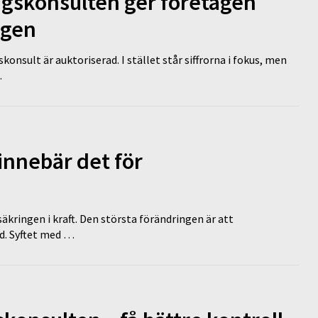
ngskonsulten ger företagen
ägen
nsult är auktoriserad. I stället står siffrorna i fokus, men
…
innebär det för
äkringen i kraft. Den största förändringen är att
id. Syftet med …