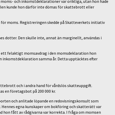
na moms- och inkomstdeklarationer var oriktiga, utan hon hade
olen kunde hon därför inte dömas för skattebrott eller
d för moms. Registreringen skedde på Skatteverkets initiativ
s dotter. Den skulle inte, annat än marginellt, användas i
rde ett felaktigt momsavdrag i den momsdeklaration hon
sin inkomstdeklaration samma år. Detta upptäcktes efter
attebrott och i andra hand för vårdslös skatteuppgift.
as en företagsbot på 200 000 kr.
nsporten och anlitade löpande en redovisningskonsult som
r. Hennes egna kunskaper om bokföring och skatterätt var
d hon fått av rådgivarna var korrekta. I fråga om momsen