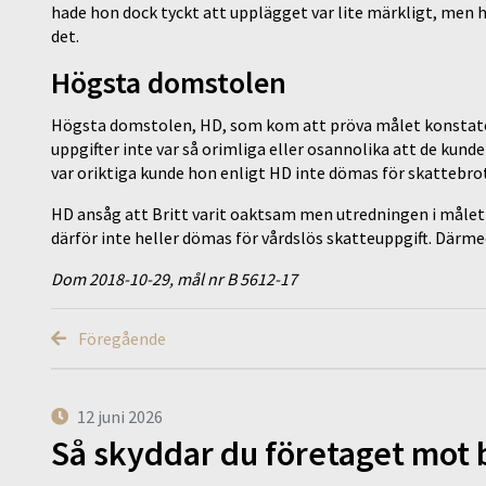
hade hon dock tyckt att upplägget var lite märkligt, men h
det.
Högsta domstolen
Högsta domstolen, HD, som kom att pröva målet konstatera
uppgifter inte var så orimliga eller osannolika att de kund
var oriktiga kunde hon enligt HD inte dömas för skattebro
HD ansåg att Britt varit oaktsam men utredningen i målet 
därför inte heller dömas för vårdslös skatteuppgift. Därm
Dom 2018-10-29, mål nr B 5612-17
Föregående
12 juni 2026
Så skyddar du företaget mot