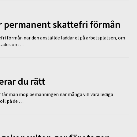
ir permanent skattefri förmån
efri förmån när den anställde laddar el på arbetsplatsen, om
lutades om …
erar du rätt
r får man ihop bemanningen när många vill vara lediga
koll på de …