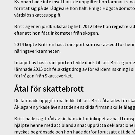
Kvinnan hade inte insett att de uppgifter hon lämnat i si
förlitat sig på de rådgivare hon haft. Enligt Högsta domst
vårdslös skatteuppgift.
Britt äger en jordbruksfastighet. 2012 blev hon registrera
efter att hon fått inkomster från skogen.
2014 köpte Britt en hästtransport som var avsedd för henne
näringsverksamheten.
Inköpet av hästtransporten ledde dock till att Britt gjo
lämnade 2015 och felaktigt drog av för värdeminskning i 
förfrågan från Skatteverket.
Åtal för skattebrott
De lämnade uppgifterna ledde till att Britt åtalades för sk
Åklagaren yrkade även att den enskilda firman skulle ålägg
Britt hade tagit råd av sin bank inför inköpet av hästtra
hjälpte henne med att bland annat upprätta deklaratione
mycket begränsade och hon hade därför förutsatt att de rå