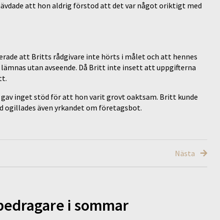
ävdade att hon aldrig förstod att det var något oriktigt med
de att Britts rådgivare inte hörts i målet och att hennes
e lämnas utan avseende. Då Britt inte insett att uppgifterna
tt.
gav inget stöd för att hon varit grovt oaktsam. Britt kunde
ed ogillades även yrkandet om företagsbot.
Nästa
 bedragare i sommar