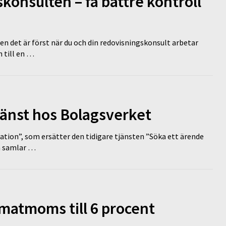
onsulten – få bättre kontroll
en det är först när du och din redovisningskonsult arbetar
 till en …
tjänst hos Bolagsverket
tion”, som ersätter den tidigare tjänsten ”Söka ett ärende
en samlar …
 matmoms till 6 procent