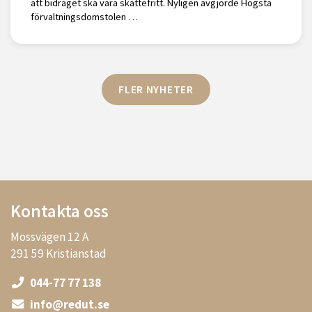
att bidraget ska vara skattefritt. Nyligen avgjorde Högsta
förvaltningsdomstolen …
FLER NYHETER
Kontakta oss
Mossvägen 12 A
291 59 Kristianstad
044-77 77 138
info@redut.se