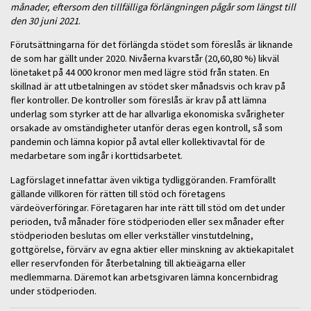
månader, eftersom den tillfälliga förlängningen pågår som längst till
den 30 juni 2021
.
Förutsättningarna för det förlängda stödet som föreslås är liknande
de som har gällt under 2020. Nivåerna kvarstår (20,60,80 %) likväl
lönetaket på 44 000 kronor men med lägre stöd från staten. En
skillnad är att utbetalningen av stödet sker månadsvis och krav på
fler kontroller. De kontroller som föreslås är krav på att lämna
underlag som styrker att de har allvarliga ekonomiska svårigheter
orsakade av omständigheter utanför deras egen kontroll, så som
pandemin och lämna kopior på avtal eller kollektivavtal för de
medarbetare som ingår i korttidsarbetet.
Lagförslaget innefattar även viktiga tydliggöranden. Framförallt
gällande villkoren för rätten till stöd och företagens
värdeöverföringar. Företagaren har inte rätt till stöd om det under
perioden, två månader före stödperioden eller sex månader efter
stödperioden beslutas om eller verkställer vinstutdelning,
gottgörelse, förvärv av egna aktier eller minskning av aktiekapitalet
eller reservfonden för återbetalning till aktieägarna eller
medlemmarna. Däremot kan arbetsgivaren lämna koncernbidrag
under stödperioden.