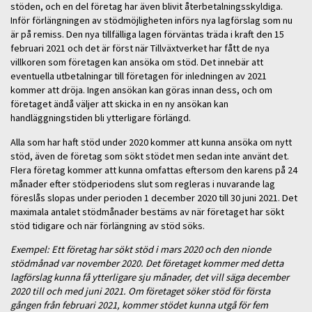
stöden, och en del företag har även blivit återbetalningsskyldiga.
Inför förlängningen av stödmöjligheten införs nya lagförslag som nu
är på remiss. Den nya tillfälliga lagen förväntas träda i kraft den 15
februari 2021 och det är först när Tillväxtverket har fått de nya
villkoren som företagen kan ansöka om stöd. Det innebär att
eventuella utbetalningar till företagen för inledningen av 2021
kommer att dröja. Ingen ansökan kan göras innan dess, och om
företaget ändå väljer att skicka in en ny ansökan kan
handläggningstiden bli ytterligare förlängd.
Alla som har haft stöd under 2020 kommer att kunna ansöka om nytt
stöd, även de företag som sökt stödet men sedan inte använt det.
Flera företag kommer att kunna omfattas eftersom den karens på 24
månader efter stödperiodens slut som regleras i nuvarande lag
föreslås slopas under perioden 1 december 2020 till 30 juni 2021. Det
maximala antalet stödmånader bestäms av när företaget har sökt
stöd tidigare och när förlängning av stöd söks.
Exempel: Ett företag har sökt stöd i mars 2020 och den nionde
stödmånad var november 2020. Det företaget kommer med detta
lagförslag kunna få ytterligare sju månader, det vill säga december
2020 till och med juni 2021. Om företaget söker stöd för första
gången från februari 2021, kommer stödet kunna utgå för fem