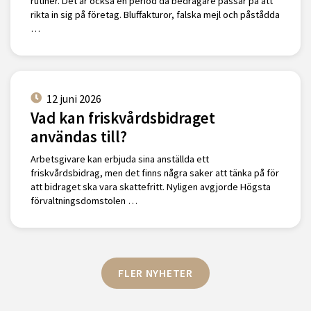
rutiner. Det är också en period då bedragare passar på att
rikta in sig på företag. Bluffakturor, falska mejl och påstådda
…
12 juni 2026
Vad kan friskvårdsbidraget
användas till?
Arbetsgivare kan erbjuda sina anställda ett
friskvårdsbidrag, men det finns några saker att tänka på för
att bidraget ska vara skattefritt. Nyligen avgjorde Högsta
förvaltningsdomstolen …
FLER NYHETER