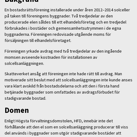
En bostadsrättsförening installerade under åren 2012–2014 solceller
på taken till föreningens byggnader. Två tredjedelar av den
producerade elen såldes till ett elhandelsföretag och en tredjedel
förbrukades i bostäder och gemensamhetsutrymmen i de egna
byggnaderna. Föreningen redovisade utgående moms för
försäljningen till elhandelsföretaget.
Föreningen yrkade avdrag med två tredjedelar av den ingående
momsen avseende kostnaden för installationen av
solcellsanläggningen.
Skatteverket ansåg att föreningen inte hade rätt till avdrag. Man
motiverade sitt beslut med att solcellsanläggningen inte kunde anses
vara klart avskild från bostadsdelarna och att den i första hand
betjänade byggnader som omfattades av avdragsförbudet för
stadigvarande bostad.
Domen
Enligt Högsta förvaltningsdomstolen, HFD, innebär inte det
förhållande att den el som en solcellsanläggning producerar till viss
del används i byggnader som utgör stadigvarande bostäder att