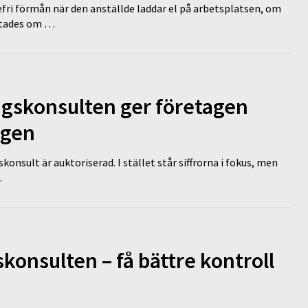
efri förmån när den anställde laddar el på arbetsplatsen, om
lutades om …
ngskonsulten ger företagen
ägen
nsult är auktoriserad. I stället står siffrorna i fokus, men
…
onsulten – få bättre kontroll