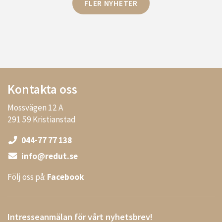
FLER NYHETER
Kontakta oss
Mossvägen 12 A
291 59 Kristianstad
044-77 77 138
info@redut.se
Följ oss på:
Facebook
Intresseanmälan för vårt nyhetsbrev!