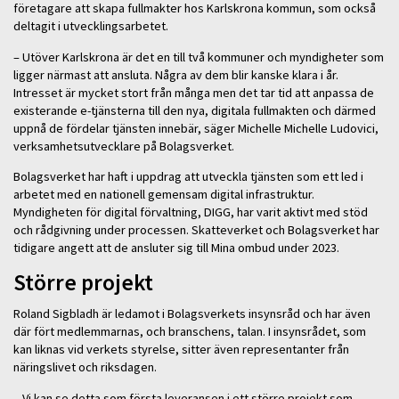
företagare att skapa fullmakter hos Karlskrona kommun, som också
deltagit i utvecklingsarbetet.
– Utöver Karlskrona är det en till två kommuner och myndigheter som
ligger närmast att ansluta. Några av dem blir kanske klara i år.
Intresset är mycket stort från många men det tar tid att anpassa de
existerande e-tjänsterna till den nya, digitala fullmakten och därmed
uppnå de fördelar tjänsten innebär, säger Michelle Michelle Ludovici,
verksamhetsutvecklare på Bolagsverket.
Bolagsverket har haft i uppdrag att utveckla tjänsten som ett led i
arbetet med en nationell gemensam digital infrastruktur.
Myndigheten för digital förvaltning, DIGG, har varit aktivt med stöd
och rådgivning under processen. Skatteverket och Bolagsverket har
tidigare angett att de ansluter sig till Mina ombud under 2023.
Större projekt
Roland Sigbladh är ledamot i Bolagsverkets insynsråd och har även
där fört medlemmarnas, och branschens, talan. I insynsrådet, som
kan liknas vid verkets styrelse, sitter även representanter från
näringslivet och riksdagen.
– Vi kan se detta som första leveransen i ett större projekt som