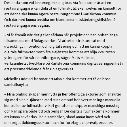
Det enda som vid lanseringen kan göras via Mina sidor är att en
restaurangägare kan dela ut en fullmakt till exempelvis en konsult för
att denna ska kunna agera restaurangombud i Karlskrona kommun.
Och därmed kunna ansöka om bland annat utskänkningstillstånd å
restaurangägarens vägnar.
– Vi är framåt när det gäller sådana här projekt och har jobbat länge
tillsammans med Bolagsverket. Vi arbetar strukturerat med
utveckling, innovation och digitalisering och att nu kunna koppla
digitala fullmakter mot våra e-tjänster kommer att höja kvaliteten
ytterligare för våra medborgare, säger Mats Hellman,
verksamhetsutvecklare på Karlskrona kommuns digitaliseringsenhet i
ett pressmeddelande från Bolagsverket.
Michelle Ludovici betonar att Mina sidor kommer att få en bred
samhällsnytta:
– Mina ombud skapar mer nytta ju fler offentliga aktörer som ansluter
sig med sina e-tjänster. Med Mina ombud behöver man inga manuella
kontroller av fullmakter vilket gör att man slipper mänskliga misstag
och kan spara både tid och pengar. De digitala fullmakterna kommer
att kunna användas i hela samhället, bland annat inom vård och
omsorg, utbildningssektorn och för företag och privatpersoner.