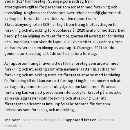
Sedan 2014 kan företag i Sverige göra avdrag från
arbetsgivaravgifter för personer som arbetar med forskning och
utveckling. Reglerna har förändrats över tiden och möjligheterna till
avdrag har förstärkts och utökats. I den rapport som
Statistikmyndigheten SCB har tagit fram framgår att avdragen för
forskning och utveckling fördubblades år 2020 jämfört med 2019. Det
beror på den höjning av taket för möjligheten till avdrag för forskning
och utveckling som skedde i april 2020. Även efter 2021 när reglerna
ändrades ser man en ökning av avdraget. Ökningen 2021 skedde
genom större avdrag till både små och stora företag.
Av rapporten framgår även att det finns företag som arbetar med
forskning och utveckling som inte använder rätten till avdrag för
forskning och utveckling trots att företaget arbetar med forskning.
En förklaring till det kan vara att företaget ingår i en koncern och att
avdragsutrymmet redan har utnyttjats inom koncernen. En annan
förklaring kan vara att personalen inte uppfyller kravet på arbetstid
som ska läggas ner inom forskning och utveckling. Eller att
företagets verksamhet inte uppfyller kriterierna för det som
definieras som forskning och utveckling.
The post
Forskningsavdragen ökar
appeared first on
Tidningen
Konsulten
.