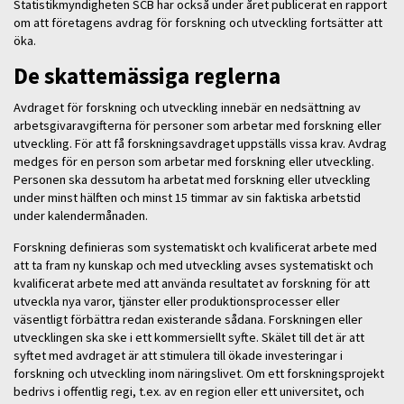
Statistikmyndigheten SCB har också under året publicerat en rapport
om att företagens avdrag för forskning och utveckling fortsätter att
öka.
De skattemässiga reglerna
Avdraget för forskning och utveckling innebär en nedsättning av
arbetsgivaravgifterna för personer som arbetar med forskning eller
utveckling. För att få forskningsavdraget uppställs vissa krav. Avdrag
medges för en person som arbetar med forskning eller utveckling.
Personen ska dessutom ha arbetat med forskning eller utveckling
under minst hälften och minst 15 timmar av sin faktiska arbetstid
under kalendermånaden.
Forskning definieras som systematiskt och kvalificerat arbete med
att ta fram ny kunskap och med utveckling avses systematiskt och
kvalificerat arbete med att använda resultatet av forskning för att
utveckla nya varor, tjänster eller produktionsprocesser eller
väsentligt förbättra redan existerande sådana. Forskningen eller
utvecklingen ska ske i ett kommersiellt syfte. Skälet till det är att
syftet med avdraget är att stimulera till ökade investeringar i
forskning och utveckling inom näringslivet. Om ett forskningsprojekt
bedrivs i offentlig regi, t.ex. av en region eller ett universitet, och