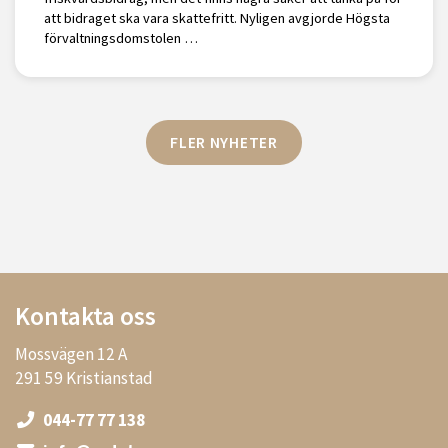
att bidraget ska vara skattefritt. Nyligen avgjorde Högsta
förvaltningsdomstolen …
FLER NYHETER
Kontakta oss
Mossvägen 12 A
291 59 Kristianstad
044-77 77 138