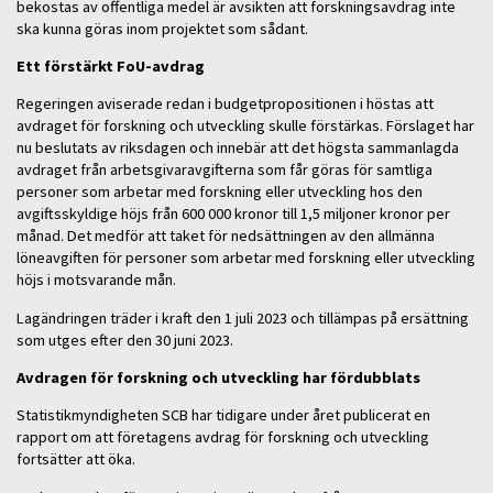
bekostas av offentliga medel är avsikten att forskningsavdrag inte
ska kunna göras inom projektet som sådant.
Ett förstärkt FoU-avdrag
Regeringen aviserade redan i budgetpropositionen i höstas att
avdraget för forskning och utveckling skulle förstärkas. Förslaget har
nu beslutats av riksdagen och innebär att det högsta sammanlagda
avdraget från arbetsgivaravgifterna som får göras för samtliga
personer som arbetar med forskning eller utveckling hos den
avgiftsskyldige höjs från 600 000 kronor till 1,5 miljoner kronor per
månad. Det medför att taket för nedsättningen av den allmänna
löneavgiften för personer som arbetar med forskning eller utveckling
höjs i motsvarande mån.
Lagändringen träder i kraft den 1 juli 2023 och tillämpas på ersättning
som utges efter den 30 juni 2023.
Avdragen för forskning och utveckling har fördubblats
Statistikmyndigheten SCB har tidigare under året publicerat en
rapport om att företagens avdrag för forskning och utveckling
fortsätter att öka.