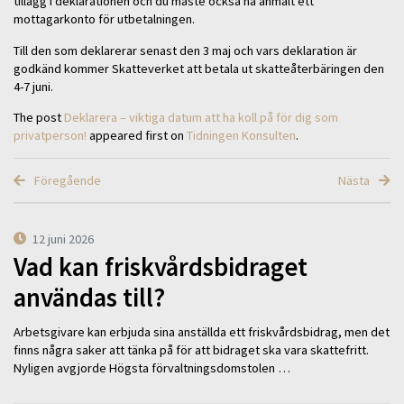
tillägg i deklarationen och du måste också ha anmält ett
mottagarkonto för utbetalningen.
Till den som deklarerar senast den 3 maj och vars deklaration är
godkänd kommer Skatteverket att betala ut skatteåterbäringen den
4-7 juni.
The post
Deklarera – viktiga datum att ha koll på för dig som
privatperson!
appeared first on
Tidningen Konsulten
.
Föregående
Nästa
12 juni 2026
Vad kan friskvårdsbidraget
användas till?
Arbetsgivare kan erbjuda sina anställda ett friskvårdsbidrag, men det
finns några saker att tänka på för att bidraget ska vara skattefritt.
Nyligen avgjorde Högsta förvaltningsdomstolen …