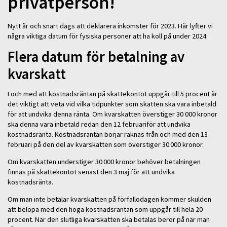
privatperson!
Nytt år och snart dags att deklarera inkomster för 2023. Här lyfter vi
några viktiga datum för fysiska personer att ha koll på under 2024.
Flera datum för betalning av
kvarskatt
I och med att kostnadsräntan på skattekontot uppgår till 5 procent är
det viktigt att veta vid vilka tidpunkter som skatten ska vara inbetald
för att undvika denna ränta. Om kvarskatten överstiger 30 000 kronor
ska denna vara inbetald redan den 12 februariför att undvika
kostnadsränta. Kostnadsräntan börjar räknas från och med den 13
februari på den del av kvarskatten som överstiger 30 000 kronor.
Om kvarskatten understiger 30 000 kronor behöver betalningen
finnas på skattekontot senast den 3 maj för att undvika
kostnadsränta.
Om man inte betalar kvarskatten på förfallodagen kommer skulden
att belöpa med den höga kostnadsräntan som uppgår till hela 20
procent. När den slutliga kvarskatten ska betalas beror på när man