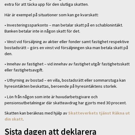
extra för att täcka upp för den slutliga skatten.
Här är exempel på situationer som kan ge kvarskatt:
• Investeringssparkonto – man betalar skatt på en schablonintäkt.
Banken betalar inte in någon skatt för det.
• Vinst vid försäljning av aktier eller fonder samt fastighet respektive
bostadsrätt – görs en vinst vid försäljningen ska man betala skatt på
den.
• Innehav av fastighet – vid innehav av fastighet utgår fastighetsskatt
eller fastighetsavgift.
• Uthyrning av bostad – en villa, bostadsrätt eller sommarstuga kan
hyresintäkten beskattas, beroende på hyresintäktens storlek.
• Lön från någon som inte är huvudarbetsgivare och
pensionsutbetalningar där skatteavdrag har gjorts med 30 procent.
Skatten kan beräknas med hjälp av
Skatteverkets tjänst Räkna ut
din skatt
.
Sista dagen att deklarera