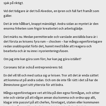
sjuk på riktigt.
Vid det tidigare är det två Alvedon, en Ipren och full fart framåt som
gäller.
Det är inte hållbart, knappt mänskligt. Andra sidan av myntet är den
enorma friheten som frigör kreativitet och arbetsglädje.
Det märks nu. Medan permitterade och varslade anställda bara är i
det första av krisens fyra rum – chocken – har många egenföretagare
redan snabbspolat förbi det, hunnit med både att reagera och
bearbeta och är nu inne i nyorienteringsfasen.
Om jag inte kan göra som förr, hur kan jag göra istället?
Coronans tid är också entreprenörens tid.
En del vill till och med satsa sig ur krisen. Tror att det är enda sättet
att komma ut på andra sidan. Och om de inte får rätt i det så har de
åtminstone gjort sitt yttersta för att bidra.
Många egenföretagare vet att lita på den egna förmågan, och sitter
inte och väntar på att någon annan ska komma och ordna upp allt,
klagar inte passivt på att chefen, företaget, staten eller kommunen