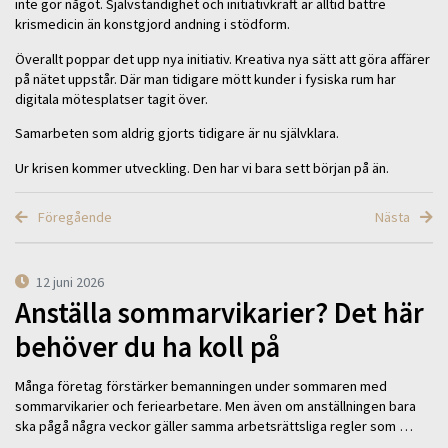
inte gör något. Självständighet och initiativkraft är alltid bättre
krismedicin än konstgjord andning i stödform.
Överallt poppar det upp nya initiativ. Kreativa nya sätt att göra affärer
på nätet uppstår. Där man tidigare mött kunder i fysiska rum har
digitala mötesplatser tagit över.
Samarbeten som aldrig gjorts tidigare är nu självklara.
Ur krisen kommer utveckling. Den har vi bara sett början på än.
Föregående
Nästa
12 juni 2026
Anställa sommarvikarier? Det här
behöver du ha koll på
Många företag förstärker bemanningen under sommaren med
sommarvikarier och feriearbetare. Men även om anställningen bara
ska pågå några veckor gäller samma arbetsrättsliga regler som …