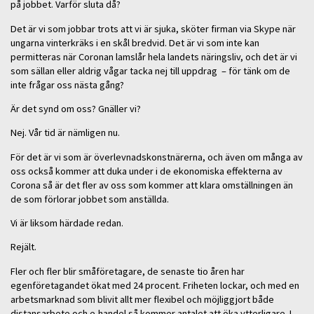
på jobbet. Varför sluta då?
Det är vi som jobbar trots att vi är sjuka, sköter firman via Skype när
ungarna vinterkräks i en skål bredvid. Det är vi som inte kan
permitteras när Coronan lamslår hela landets näringsliv, och det är vi
som sällan eller aldrig vågar tacka nej till uppdrag – för tänk om de
inte frågar oss nästa gång?
Är det synd om oss? Gnäller vi?
Nej. Vår tid är nämligen nu.
För det är vi som är överlevnadskonstnärerna, och även om många av
oss också kommer att duka under i de ekonomiska effekterna av
Corona så är det fler av oss som kommer att klara omställningen än
de som förlorar jobbet som anställda.
Vi är liksom härdade redan.
Rejält.
Fler och fler blir småföretagare, de senaste tio åren har
egenföretagandet ökat med 24 procent. Friheten lockar, och med en
arbetsmarknad som blivit allt mer flexibel och möjliggjort både
distansarbete och e-handel så kommer antalet att öka ytterligare. I