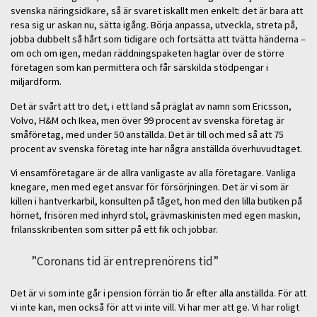
svenska näringsidkare, så är svaret iskallt men enkelt: det är bara att
resa sig ur askan nu, sätta igång. Börja anpassa, utveckla, streta på,
jobba dubbelt så hårt som tidigare och fortsätta att tvätta händerna –
om och om igen, medan räddningspaketen haglar över de större
företagen som kan permittera och får särskilda stödpengar i
miljardform.
Det är svårt att tro det, i ett land så präglat av namn som Ericsson,
Volvo, H&M och Ikea, men över 99 procent av svenska företag är
småföretag, med under 50 anställda. Det är till och med så att 75
procent av svenska företag inte har några anställda överhuvudtaget.
Vi ensamföretagare är de allra vanligaste av alla företagare. Vanliga
knegare, men med eget ansvar för försörjningen. Det är vi som är
killen i hantverkarbil, konsulten på tåget, hon med den lilla butiken på
hörnet, frisören med inhyrd stol, grävmaskinisten med egen maskin,
frilansskribenten som sitter på ett fik och jobbar.
”Coronans tid är entreprenörens tid”
Det är vi som inte går i pension förrän tio år efter alla anställda. För att
vi inte kan, men också för att vi inte vill. Vi har mer att ge. Vi har roligt