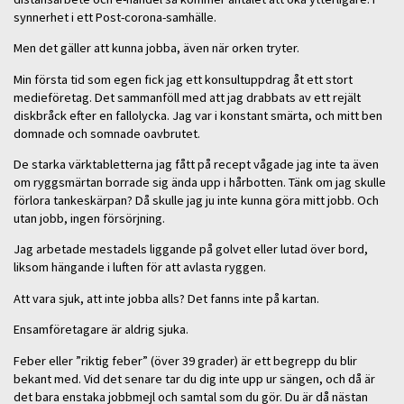
synnerhet i ett Post-corona-samhälle.
Men det gäller att kunna jobba, även när orken tryter.
Min första tid som egen fick jag ett konsultuppdrag åt ett stort
medieföretag. Det sammanföll med att jag drabbats av ett rejält
diskbråck efter en fallolycka. Jag var i konstant smärta, och mitt ben
domnade och somnade oavbrutet.
De starka värktabletterna jag fått på recept vågade jag inte ta även
om ryggsmärtan borrade sig ända upp i hårbotten. Tänk om jag skulle
förlora tankeskärpan? Då skulle jag ju inte kunna göra mitt jobb. Och
utan jobb, ingen försörjning.
Jag arbetade mestadels liggande på golvet eller lutad över bord,
liksom hängande i luften för att avlasta ryggen.
Att vara sjuk, att inte jobba alls? Det fanns inte på kartan.
Ensamföretagare är aldrig sjuka.
Feber eller ”riktig feber” (över 39 grader) är ett begrepp du blir
bekant med. Vid det senare tar du dig inte upp ur sängen, och då är
det bara enstaka jobbmejl och samtal som du gör. Du är då nästan